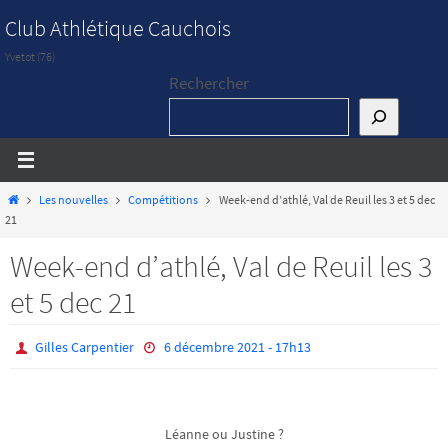
Passer
Club Athlétique Cauchois
vers
Yvetot (76)
le
Rechercher
contenu
Home
Les nouvelles
Compétitions
Week-end d’athlé, Val de Reuil les 3 et 5 dec
21
Week-end d’athlé, Val de Reuil les 3
et 5 dec 21
Gilles Carpentier
6 décembre 2021 - 17h13
Léanne ou Justine ?