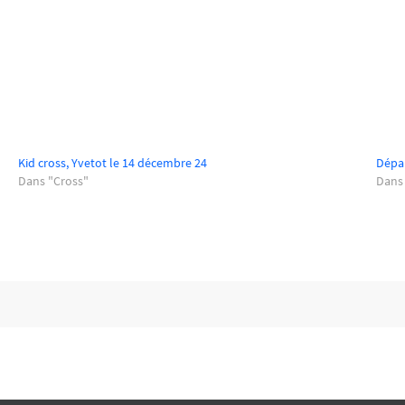
Kid cross, Yvetot le 14 décembre 24
Dépar
Dans "Cross"
Dans