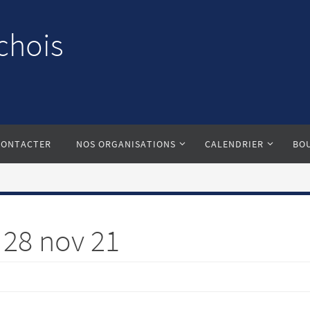
chois
CONTACTER
NOS ORGANISATIONS
CALENDRIER
BO
e 28 nov 21