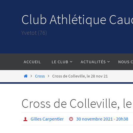
Passer
vers
Club Athlétique Cau
le
contenu
Yvetot (76)
Passer
ACCUEIL
LE CLUB
ACTUALITÉS
NOUS 
vers
le
Home
Cross
Cross de Colleville, le 28 nov 21
contenu
Cross de Colleville, l
Gilles Carpentier
30 novembre 2021 - 20h38