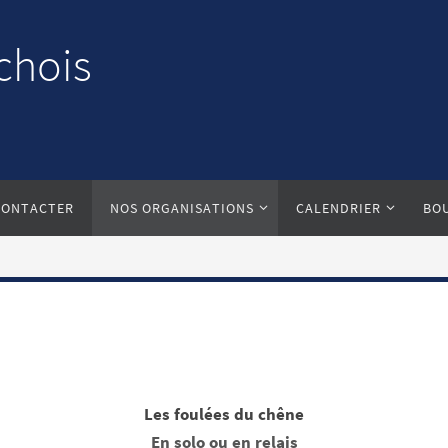
chois
CONTACTER
NOS ORGANISATIONS
CALENDRIER
BO
Les foulées du chêne
En solo ou en relais