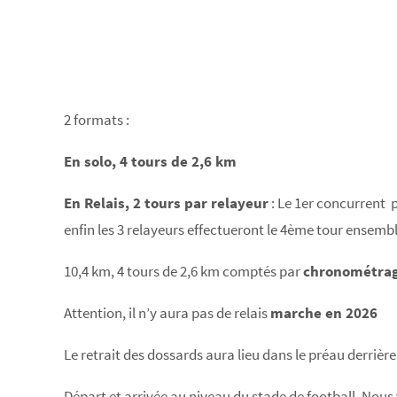
2 formats :
En solo, 4 tours de 2,6 km
En Relais, 2 tours par relayeur
: Le 1er concurrent p
enfin les 3 relayeurs effectueront le 4ème tour ensemble
10,4 km, 4 tours de 2,6 km comptés par
chronométrag
Attention, il n’y aura pas de relais
marche en 2026
Le retrait des dossards aura lieu dans le préau derrière
Départ et arrivée au niveau du stade de football. Nous v