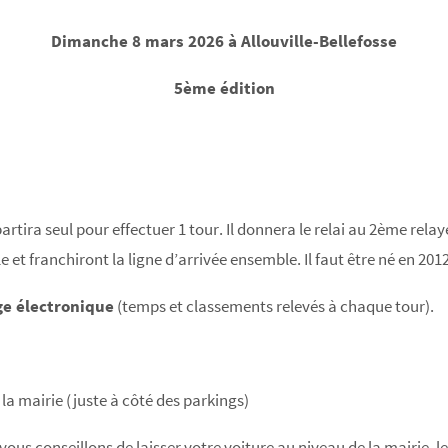
Dimanche 8 mars 2026 à Allouville-Bellefosse
5ème édition
artira seul pour effectuer 1 tour. Il donnera le relai au 2ème rel
 et franchiront la ligne d’arrivée ensemble. Il faut être né en 201
e électronique
(temps et classements relevés à chaque tour).
 la mairie (juste à côté des parkings)
ous conseillons de laisser votre voiture au niveau de la mairie, l