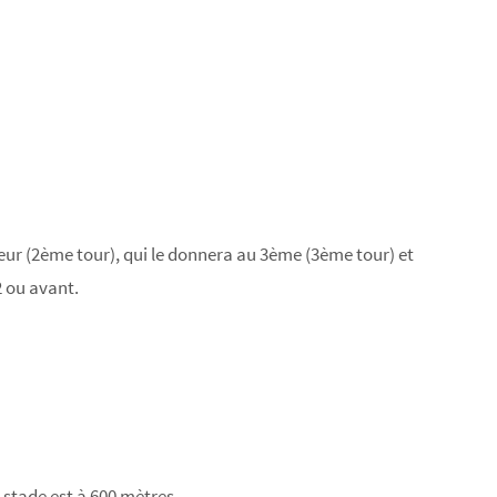
ayeur (2ème tour), qui le donnera au 3ème (3ème tour) et
2 ou avant.
e stade est à 600 mètres.