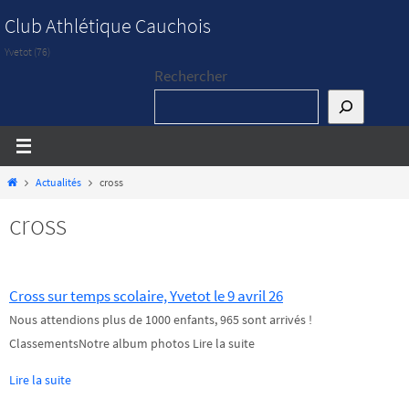
Passer
Club Athlétique Cauchois
vers
Yvetot (76)
le
Rechercher
contenu
Home
Actualités
cross
cross
Cross sur temps scolaire, Yvetot le 9 avril 26
Nous attendions plus de 1000 enfants, 965 sont arrivés !
ClassementsNotre album photos Lire la suite
Lire la suite