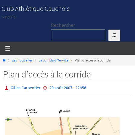
Passer
Club Athlétique Cauchois
vers
Yvetot (76)
le
Rechercher
contenu
Home
Les nouvelles
La corrida d'Yerville
Plan d’accès à la corrida
Plan d’accès à la corrida
Gilles Carpentier
20 août 2007 - 22h56