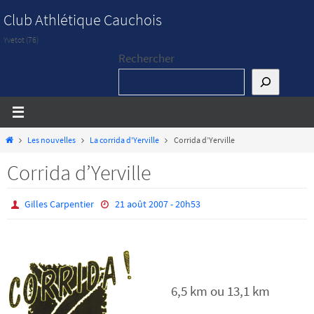
Passer
Club Athlétique Cauchois
vers
Yvetot (76)
le
Rechercher
contenu
Home
Les nouvelles
La corrida d'Yerville
Corrida d’Yerville
Corrida d’Yerville
Gilles Carpentier
21 août 2007 - 20h53
6,5 km ou 13,1 km