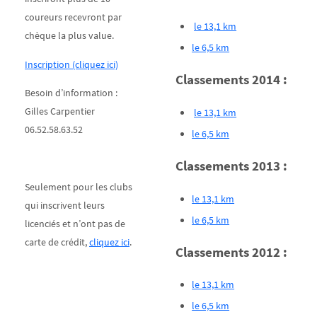
coureurs recevront par
le 13,1 km
chèque la plus value.
le 6,5 km
Inscription (cliquez ici)
Classements 2014 :
Besoin d’information :
Gilles Carpentier
le 13,1 km
06.52.58.63.52
le 6,5 km
Classements 2013 :
Seulement pour les clubs
le 13,1 km
qui inscrivent leurs
le 6,5 km
licenciés et n’ont pas de
carte de crédit,
cliquez ici
.
Classements 2012 :
le 13,1 km
le 6,5 km