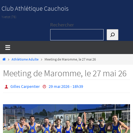
Passer
Club Athlétique Cauchois
vers
Yvetot (76)
le
Rechercher
contenu
Home
Athlétisme Adulte
Meeting de Maromme, le 27 mai 26
Meeting de Maromme, le 27 mai 26
Gilles Carpentier
29 mai 2026 - 18h39