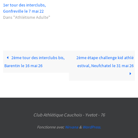
1er tour des interclubs,
Gonfreville le 7 mai 22
Dans "Athlétisme Adulte"
2ème tour des interclubs bis,
2ème étape challenge kid athlé
Barentin le 16 mai 26
estival, Neufchatel le 31 mai 26
Club Athlétique Cauchois - Yvetot - 76
Fonctionne avec
Nirvana
&
WordPress.