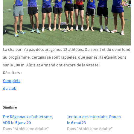
La chaleur n’a pas découragé nos 12 athlètes. Du sprint et du demi fond
au programme. Certains se sont rappelés, que jeunes, ils étaient bons
sur le 100 m. Alicia et Armand ont encore de la vitesse !
Résultats :
Complets
du club
Similaire
Pré Régionaux d’athlétisme,
1er tour des interclubs, Rouen
VDR le 5 janv 20
le 6 mai 23
Dans "Athlétisme Adulte"
Dans "Athlétisme Adulte"