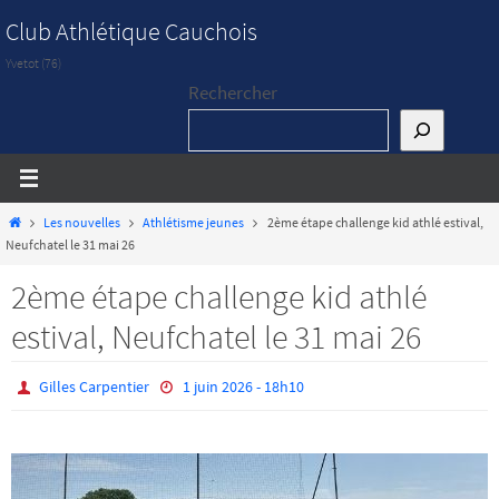
Passer
Club Athlétique Cauchois
vers
Yvetot (76)
le
Rechercher
contenu
Home
Les nouvelles
Athlétisme jeunes
2ème étape challenge kid athlé estival,
Neufchatel le 31 mai 26
2ème étape challenge kid athlé
estival, Neufchatel le 31 mai 26
Gilles Carpentier
1 juin 2026 - 18h10