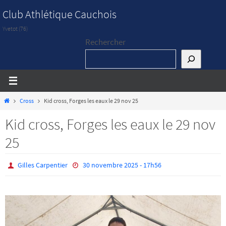
Passer
Club Athlétique Cauchois
vers
Yvetot (76)
le
Rechercher
contenu
Home
Cross
Kid cross, Forges les eaux le 29 nov 25
Kid cross, Forges les eaux le 29 nov
25
Gilles Carpentier
30 novembre 2025 - 17h56