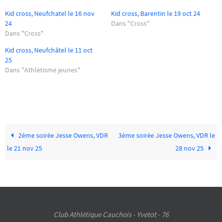
Kid cross, Neufchatel le 16 nov
Kid cross, Barentin le 19 oct 24
24
Dans "Cross"
Dans "Cross"
Kid cross, Neufchâtel le 11 oct
25
Dans "Athlétisme jeunes"
2ème soirée Jesse Owens, VDR
3ème soirée Jesse Owens, VDR le
le 21 nov 25
28 nov 25
Club Athlétique Cauchois - Yvetot - 76