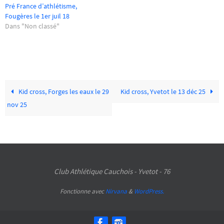
Pré France d’athlétisme,
Fougères le 1er juil 18
Dans "Non classé"
Kid cross, Forges les eaux le 29
Kid cross, Yvetot le 13 déc 25
nov 25
Club Athlétique Cauchois - Yvetot - 76
Fonctionne avec
Nirvana
&
WordPress.