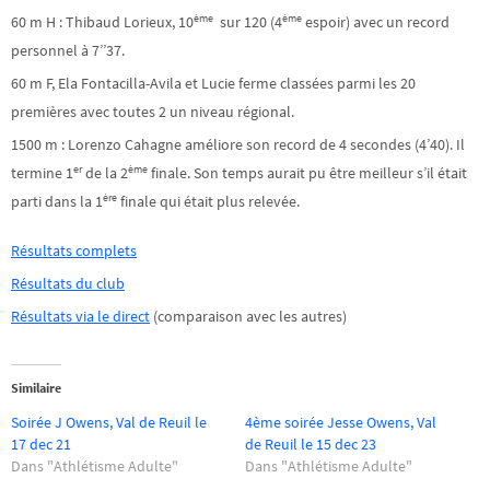
ème
ème
60 m H : Thibaud Lorieux, 10
sur 120 (4
espoir) avec un record
personnel à 7’’37.
60 m F, Ela Fontacilla-Avila et Lucie ferme classées parmi les 20
premières avec toutes 2 un niveau régional.
1500 m : Lorenzo Cahagne améliore son record de 4 secondes (4’40). Il
er
ème
termine 1
de la 2
finale. Son temps aurait pu être meilleur s’il était
ère
parti dans la 1
finale qui était plus relevée.
Résultats complets
Résultats du club
Résultats via le direct
(comparaison avec les autres)
Similaire
Soirée J Owens, Val de Reuil le
4ème soirée Jesse Owens, Val
17 dec 21
de Reuil le 15 dec 23
Dans "Athlétisme Adulte"
Dans "Athlétisme Adulte"