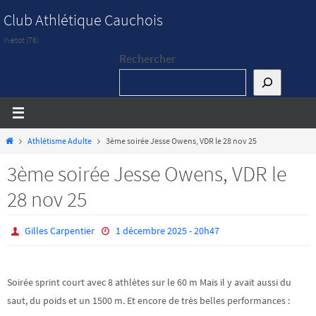
Passer
Club Athlétique Cauchois
vers
Yvetot (76)
le
Rechercher
contenu
Home
Athlétisme Adulte
3ème soirée Jesse Owens, VDR le 28 nov 25
3ème soirée Jesse Owens, VDR le
28 nov 25
Gilles Carpentier
1 décembre 2025 - 20h47
Soirée sprint court avec 8 athlètes sur le 60 m Mais il y avait aussi du
saut, du poids et un 1500 m. Et encore de très belles performances :