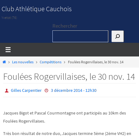
Passer
Club Athlétique Cauchois
vers
Yvetot (76)
le
Rechercher
contenu
Home
Les nouvelles
Compétitions
Foulées Rogervillaises, le 30 nov. 14
Foulées Rogervillaises, le 30 nov. 14
Gilles Carpentier
3 décembre 2014 - 12h30
Jacques Bigot et Pascal Courmontagne ont participés au 10km des
Foulées Rogervillaises.
Très bon résultat de notre duo, Jacques termine 5ème (2ème VH2) en