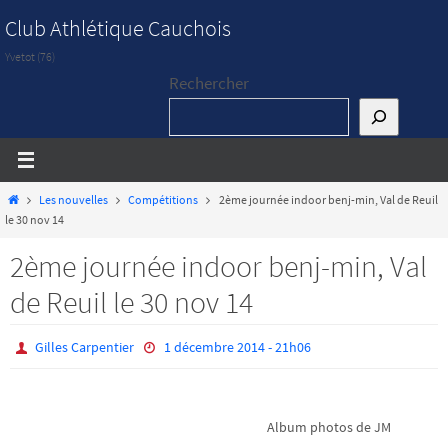
Passer
Club Athlétique Cauchois
vers
Yvetot (76)
le
Rechercher
contenu
Home
Les nouvelles
Compétitions
2ème journée indoor benj-min, Val de Reuil
le 30 nov 14
2ème journée indoor benj-min, Val
de Reuil le 30 nov 14
Gilles Carpentier
1 décembre 2014 - 21h06
Album photos de JM