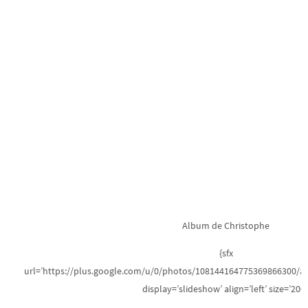
Album de Christophe
{sfx
url=’https://plus.google.com/u/0/photos/108144164775369866300/
display=’slideshow’ align=’left’ size=’200′