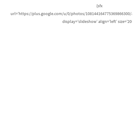
{sfx
url=’https://plus.google.com/u/0/photos/108144164775369866300/
display=’slideshow’ align=’left’ size=’200′