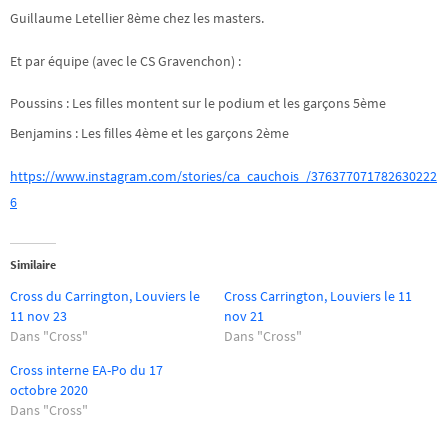
Guillaume Letellier 8ème chez les masters.
Et par équipe (avec le CS Gravenchon) :
Poussins : Les filles montent sur le podium et les garçons 5ème
Benjamins : Les filles 4ème et les garçons 2ème
https://www.instagram.com/stories/ca_cauchois_/376377071782630222
6
Similaire
Cross du Carrington, Louviers le
Cross Carrington, Louviers le 11
11 nov 23
nov 21
Dans "Cross"
Dans "Cross"
Cross interne EA-Po du 17
octobre 2020
Dans "Cross"