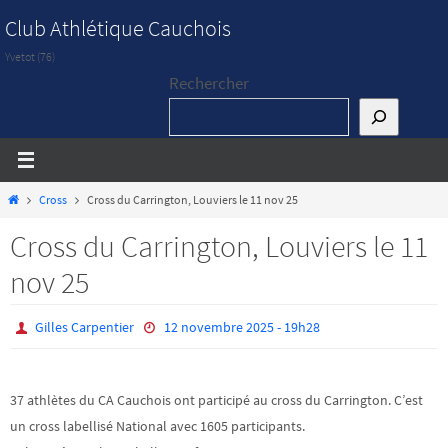
Passer
Club Athlétique Cauchois
vers
Yvetot (76)
le
Rechercher
contenu
Home
Cross
Cross du Carrington, Louviers le 11 nov 25
Cross du Carrington, Louviers le 11
nov 25
Gilles Carpentier
12 novembre 2025 - 19h28
37 athlètes du CA Cauchois ont participé au cross du Carrington. C’est
un cross labellisé National avec 1605 participants.