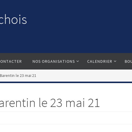
chois
CONTACTER
NOS ORGANISATIONS
CALENDRIER
BO
 Barentin le 23 mai 21
arentin le 23 mai 21