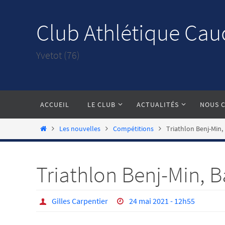
Passer
vers
Club Athlétique Cau
le
contenu
Yvetot (76)
Passer
ACCUEIL
LE CLUB
ACTUALITÉS
NOUS 
vers
le
Home
Les nouvelles
Compétitions
Triathlon Benj-Min,
contenu
Triathlon Benj-Min, B
Gilles Carpentier
24 mai 2021 - 12h55