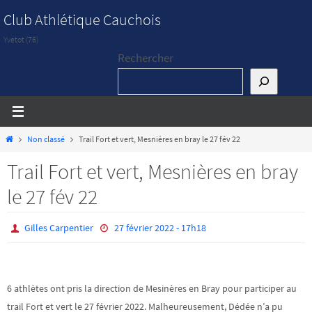
Passer
Club Athlétique Cauchois
vers
Yvetot (76)
le
Rechercher
contenu
Home
Non classé
Trail Fort et vert, Mesnières en bray le 27 fév 22
Trail Fort et vert, Mesnières en bray
le 27 fév 22
Gilles Carpentier
27 février 2022 - 17h18
6 athlètes ont pris la direction de Mesinères en Bray pour participer au
trail Fort et vert le 27 février 2022. Malheureusement, Dédée n’a pu