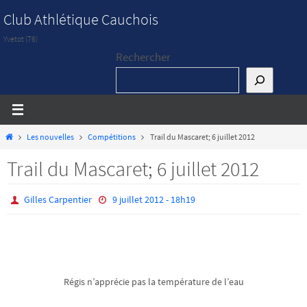
Passer
Club Athlétique Cauchois
vers
Yvetot (76)
le
Rechercher
contenu
Home
Les nouvelles
Compétitions
Trail du Mascaret; 6 juillet 2012
Trail du Mascaret; 6 juillet 2012
Gilles Carpentier
9 juillet 2012 - 18h19
Régis n’apprécie pas la température de l’eau