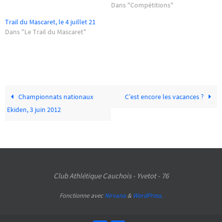
Dans "Compétitions"
Trail du Mascaret, le 4 juillet 21
Dans "Le Trail du Mascaret"
Championnats nationaux
C’est encore les vacances ?
Ekiden, 3 juin 2012
Club Athlétique Cauchois - Yvetot - 76
Fonctionne avec
Nirvana
&
WordPress.