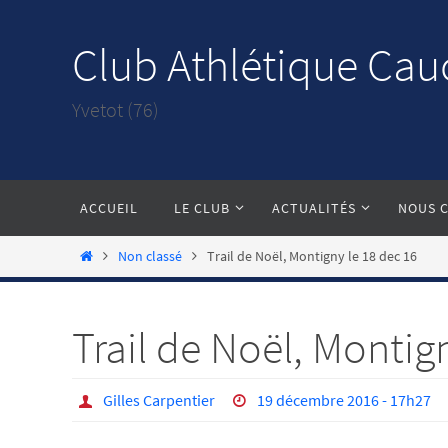
Passer
vers
Club Athlétique Cau
le
contenu
Yvetot (76)
Passer
ACCUEIL
LE CLUB
ACTUALITÉS
NOUS 
vers
le
Home
Non classé
Trail de Noël, Montigny le 18 dec 16
contenu
Trail de Noël, Montig
Gilles Carpentier
19 décembre 2016 - 17h27