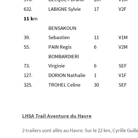
632.
LABIGNE Sylvie
17
V2F
11 k
m
BENSAKOUN
39.
Sebastien
11
V1M
55.
PAIN Regis
6
V2M
BOMBARDIERI
73.
Virginie
6
SEF
127.
DORION Nathalie
1
V1F
325.
TROHEL Celine
30
SEF
LHSA Trail Aventure du Havre
2 trailers sont allés au Havre. Sur le 22 km, Cyrille Gui