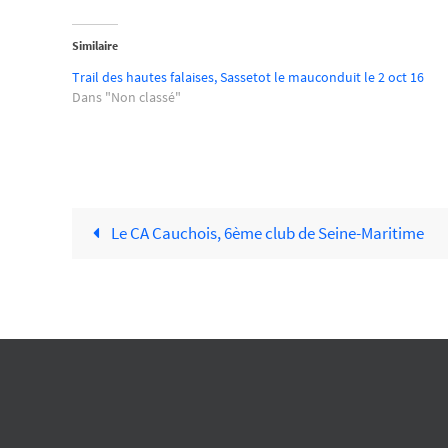
Similaire
Trail des hautes falaises, Sassetot le mauconduit le 2 oct 16
Dans "Non classé"
Le CA Cauchois, 6ème club de Seine-Maritime