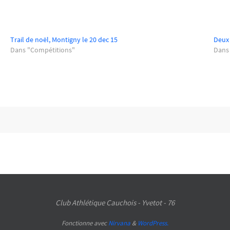
Trail de noël, Montigny le 20 dec 15
Deux 
Dans "Compétitions"
Dans
Club Athlétique Cauchois - Yvetot - 76
Fonctionne avec
Nirvana
&
WordPress.