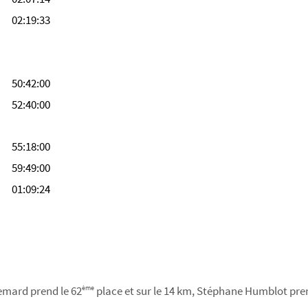
02:19:33
50:42:00
52:40:00
55:18:00
59:49:00
01:09:24
llemard prend le 62
place et sur le 14 km, Stéphane Humblot pren
ème