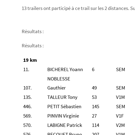
13 trailers ont participé à ce trail sur les 2 distances.
Résultats :
Résultats :
19 km
11.
BICHEREL Yoann
6
SEM
NOBLESSE
107.
Gauthier
49
SEM
135.
TALLEUR Tony
53
V1M
446.
PETIT Sébastien
145
SEM
569.
PINVIN Virginie
27
V1F
570.
LABIGNE Patrick
114
V2M
576.
BECQUET Bruno
207
V1M