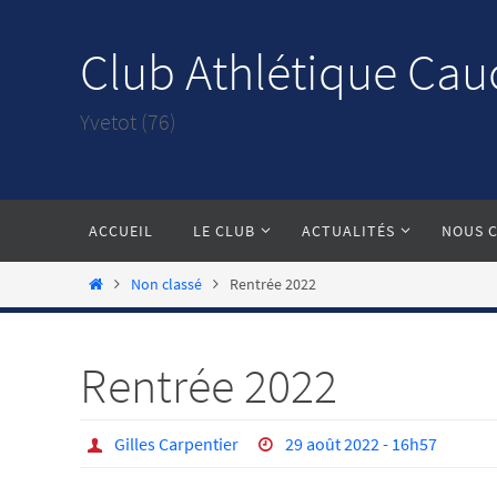
Passer
vers
Club Athlétique Cau
le
contenu
Yvetot (76)
Passer
ACCUEIL
LE CLUB
ACTUALITÉS
NOUS 
vers
le
Home
Non classé
Rentrée 2022
contenu
Rentrée 2022
Gilles Carpentier
29 août 2022 - 16h57