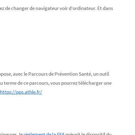
ez de changer de navigateur voir d’ordinateur. Et dans
ropose, avec le Parcours de Prévention Santé, un outil
Au terme de ce parcours, vous pourrez télécharger une
https://pps.athle.fr/
mineures, le
règlement de la FFA
prévoit le dispositif du