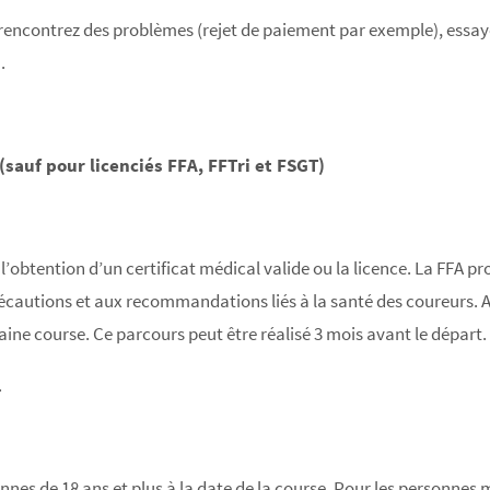
s rencontrez des problèmes (rejet de paiement par exemple), essay
.
(sauf pour licenciés FFA, FFTri et FSGT)
l’obtention d’un certificat médical valide ou la licence. La FFA p
précautions et aux recommandations liés à la santé des coureurs. 
aine course. Ce parcours peut être réalisé 3 mois avant le départ.
.
nes de 18 ans et plus à la date de la course. Pour les personnes 