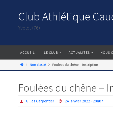
Passer
vers
Club Athlétique Cau
le
contenu
Yvetot (76)
Passer
ACCUEIL
LE CLUB
ACTUALITÉS
NOUS 
vers
le
Home
Non classé
Foulées du chêne – Inscription
contenu
Foulées du chêne – I
Gilles Carpentier
24 janvier 2022 - 20h07