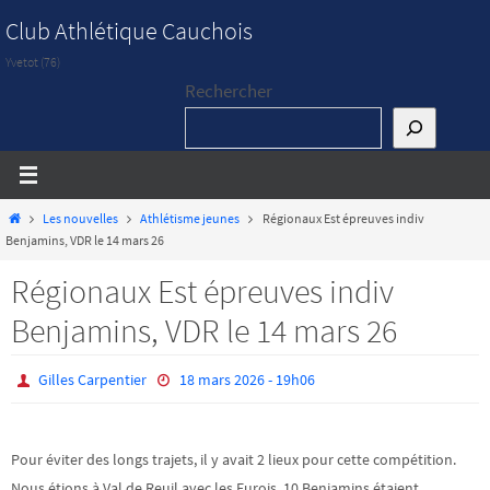
Passer
Club Athlétique Cauchois
vers
Yvetot (76)
le
Rechercher
contenu
Home
Les nouvelles
Athlétisme jeunes
Régionaux Est épreuves indiv
Benjamins, VDR le 14 mars 26
Régionaux Est épreuves indiv
Benjamins, VDR le 14 mars 26
Gilles Carpentier
18 mars 2026 - 19h06
Pour éviter des longs trajets, il y avait 2 lieux pour cette compétition.
Nous étions à Val de Reuil avec les Eurois. 10 Benjamins étaient