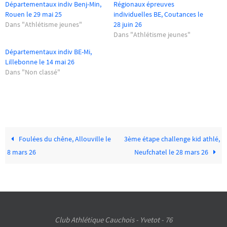
Départementaux indiv Benj-Min,
Régionaux épreuves
Rouen le 29 mai 25
individuelles BE, Coutances le
Dans "Athlétisme jeunes"
28 juin 26
Dans "Athlétisme jeunes"
Départementaux indiv BE-Mi,
Lillebonne le 14 mai 26
Dans "Non classé"
Foulées du chêne, Allouville le
3ème étape challenge kid athlé,
8 mars 26
Neufchatel le 28 mars 26
Club Athlétique Cauchois - Yvetot - 76