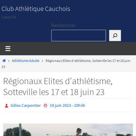
Passer
Club Athlétique Cauchois
vers
Yvetot (76)
le
Rechercher
contenu
Home
Athlétisme Adulte
Régionaux Elites d’athlétisme, Sotteville les 17 et 18 juin
23
Régionaux Elites d’athlétisme,
Sotteville les 17 et 18 juin 23
Gilles Carpentier
19 juin 2023 - 20h36