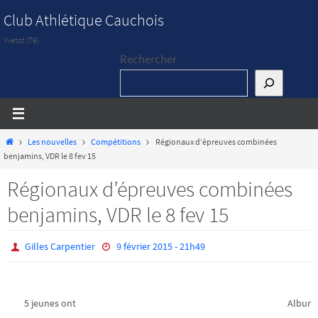
Passer
Club Athlétique Cauchois
vers
Yvetot (76)
le
Rechercher
contenu
Home
Les nouvelles
Compétitions
Régionaux d’épreuves combinées
benjamins, VDR le 8 fev 15
Régionaux d’épreuves combinées
benjamins, VDR le 8 fev 15
Gilles Carpentier
9 février 2015 - 21h49
5 jeunes ont
Album 