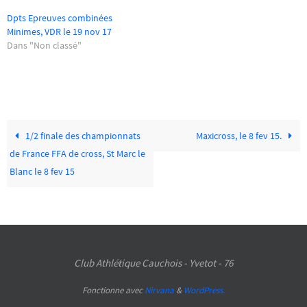
Dpts Epreuves combinées
Minimes, VDR le 19 nov 17
Dans "Non classé"
1/2 finale des championnats
Maxicross, le 8 fev 15.
de France FFA de cross, St Marc le
Blanc le 8 fev 15
Club Athlétique Cauchois - Yvetot - 76
Fonctionne avec
Nirvana
&
WordPress.