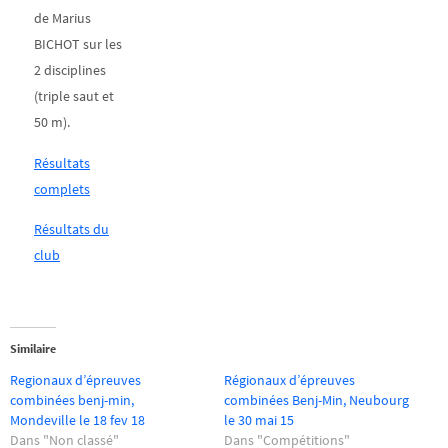
de Marius
BICHOT sur les
2 disciplines
(triple saut et
50 m).
Résultats
complets
Résultats du
club
Similaire
Regionaux d’épreuves
Régionaux d’épreuves
combinées benj-min,
combinées Benj-Min, Neubourg
Mondeville le 18 fev 18
le 30 mai 15
Dans "Non classé"
Dans "Compétitions"