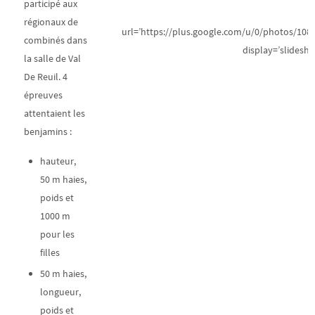
participé aux
régionaux de
url=’https://plus.google.com/u/0/photos/1
combinés dans
display=’slideshow
la salle de Val
De Reuil. 4
épreuves
attentaient les
benjamins :
hauteur,
50 m haies,
poids et
1000 m
pour les
filles
50 m haies,
longueur,
poids et