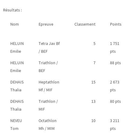
Résultats :
Nom
Epreuve
Classement
Points
HELUIN
Tetra Jav Bf
5
1 751
Emilie
/ BEF
pts
HELUIN
Triathlon /
7
88 pts
Emilie
BEF
DEHAIS
Heptathlon
15
2 673
Thalia
Mf / MIF
pts
DEHAIS
Triathlon /
13
80 pts
Thalia
MIF
NEVEU
Octathlon
10
3 211
Tom
Mh / MIM
pts