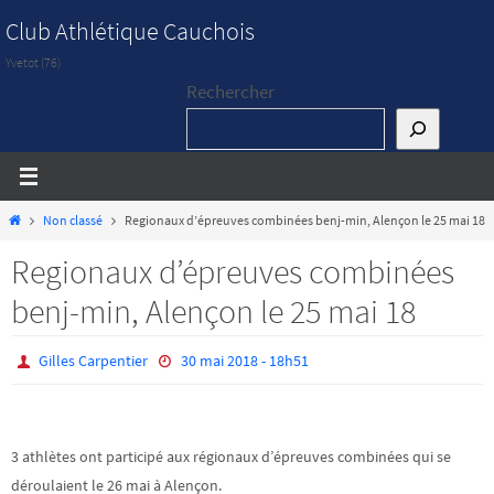
Passer
Club Athlétique Cauchois
vers
Yvetot (76)
le
Rechercher
contenu
Home
Non classé
Regionaux d’épreuves combinées benj-min, Alençon le 25 mai 18
Regionaux d’épreuves combinées
benj-min, Alençon le 25 mai 18
Gilles Carpentier
30 mai 2018 - 18h51
3 athlètes ont participé aux régionaux d’épreuves combinées qui se
déroulaient le 26 mai à Alençon.