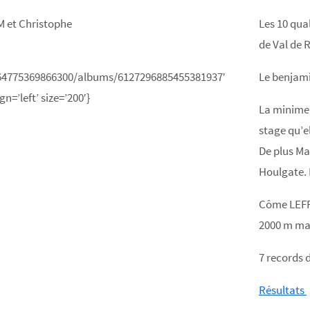
 et Christophe
Les 10 qual
de Val de R
164775369866300/albums/6127296885455381937′
Le benjami
n=’left’ size=’200′}
La minime
stage qu’el
De plus Ma
Houlgate. 
Côme LEFR
2000 m ma
7 records d
Résultats