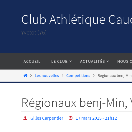
Passer
vers
Club Athlétique Cau
le
contenu
Yvetot (76)
Passer
ACCUEIL
LE CLUB
ACTUALITÉS
NOUS 
vers
le
Home
Les nouvelles
Compétitions
Régionaux benj-Min,
contenu
Régionaux benj-Min, 
Gilles Carpentier
17 mars 2015 - 21h12