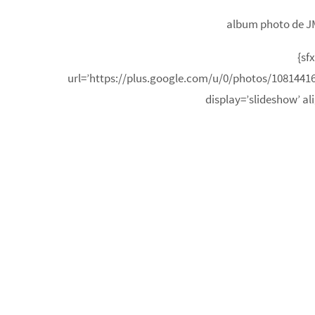
album photo de JM
{sfx
url=’https://plus.google.com/u/0/photos/108144
display=’slideshow’ alig