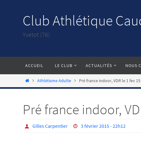
Passer
vers
Club Athlétique Cau
le
contenu
Yvetot (76)
Passer
ACCUEIL
LE CLUB
ACTUALITÉS
NOUS 
vers
le
Home
Athlétisme Adulte
Pré france indoor, VDR le 1 fev 15
contenu
Pré france indoor, VDR
Gilles Carpentier
3 février 2015 - 22h12