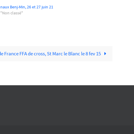
naux Benj-Min, 26 et 27 juin 21
 "Non classé"
 France FFA de cross, St Marc le Blanc le 8 fev 15