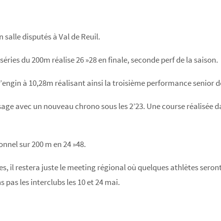
 salle disputés à Val de Reuil.
 séries du 200m réalise 26 »28 en finale, seconde perf de la saison.
’engin à 10,28m réalisant ainsi la troisième performance senior
e avec un nouveau chrono sous les 2’23. Une course réalisée dan
onnel sur 200 m en 24 »48.
s, il restera juste le meeting régional où quelques athlètes seront
 pas les interclubs les 10 et 24 mai.