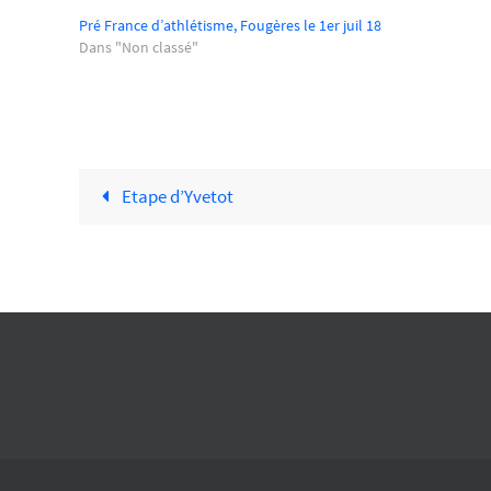
Pré France d’athlétisme, Fougères le 1er juil 18
Dans "Non classé"
Etape d’Yvetot