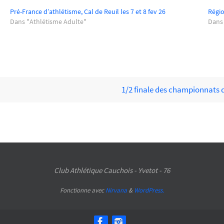
Pré-France d’athlétisme, Cal de Reuil les 7 et 8 fev 26
Régio
Dans "Athlétisme Adulte"
Dans
1/2 finale des championnats de
Club Athlétique Cauchois - Yvetot - 76
Fonctionne avec
Nirvana
&
WordPress.