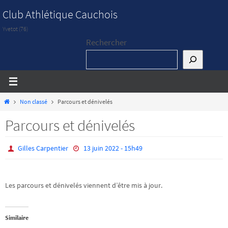
Passer
Club Athlétique Cauchois
vers
Yvetot (76)
le
Rechercher
contenu
Home
Non classé
Parcours et dénivelés
Parcours et dénivelés
Gilles Carpentier
13 juin 2022 - 15h49
Les parcours et dénivelés viennent d’être mis à jour.
Similaire