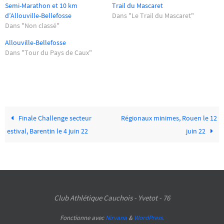
Semi-Marathon et 10 km
Trail du Mascaret
d’Allouville-Bellefosse
Dans "Le Trail du Mascaret"
Dans "Non classé"
Allouville-Bellefosse
Dans "Tour du Pays de Caux"
Finale Challenge secteur
Régionaux minimes, Rouen le 12
estival, Barentin le 4 juin 22
juin 22
Club Athlétique Cauchois - Yvetot - 76
Fonctionne avec
Nirvana
&
WordPress.