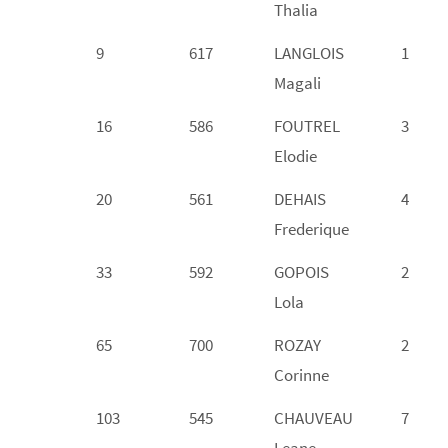
Thalia
9
617
LANGLOIS
1
Magali
16
586
FOUTREL
3
Elodie
20
561
DEHAIS
4
Frederique
33
592
GOPOIS
2
Lola
65
700
ROZAY
2
Corinne
103
545
CHAUVEAU
7