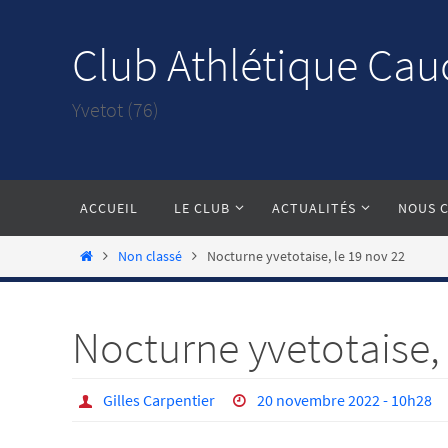
Passer
vers
Club Athlétique Cau
le
contenu
Yvetot (76)
Passer
ACCUEIL
LE CLUB
ACTUALITÉS
NOUS 
vers
le
Home
Non classé
Nocturne yvetotaise, le 19 nov 22
contenu
Nocturne yvetotaise, 
Gilles Carpentier
20 novembre 2022 - 10h28