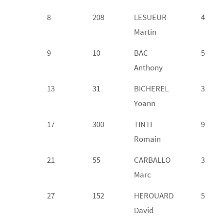
8
208
LESUEUR
4
Martin
9
10
BAC
5
Anthony
13
31
BICHEREL
3
Yoann
17
300
TINTI
9
Romain
21
55
CARBALLO
3
Marc
27
152
HEROUARD
5
David