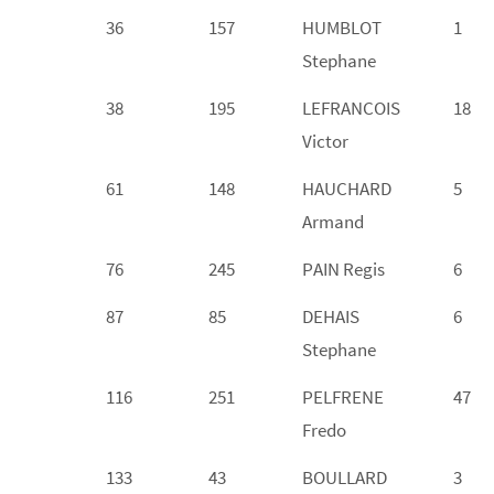
36
157
HUMBLOT
1
Stephane
38
195
LEFRANCOIS
18
Victor
61
148
HAUCHARD
5
Armand
76
245
PAIN Regis
6
87
85
DEHAIS
6
Stephane
116
251
PELFRENE
47
Fredo
133
43
BOULLARD
3