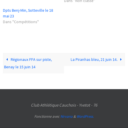
Dans "Non classé"
Dpts Benj-Min, Sotteville le 18
mai 23
Dans "Compétitions"
Régionaux FFA sur piste,
La Piranhas bleu, 21 juin 14.
Benay le 15 juin 14
Club Athlétique Cauchois - Yvetot - 76
Fonctionne avec
Nirvana
&
WordPress.