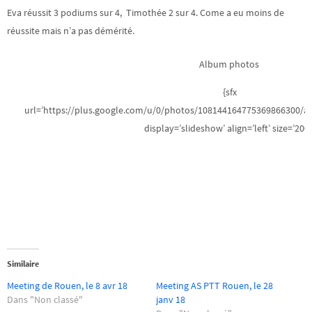
Eva réussit 3 podiums sur 4, Timothée 2 sur 4. Come a eu moins de
réussite mais n’a pas démérité.
Album photos
{sfx
url=’https://plus.google.com/u/0/photos/108144164775369866300/
display=’slideshow’ align=’left’ size=’200′
Similaire
Meeting de Rouen, le 8 avr 18
Meeting AS PTT Rouen, le 28
Dans "Non classé"
janv 18