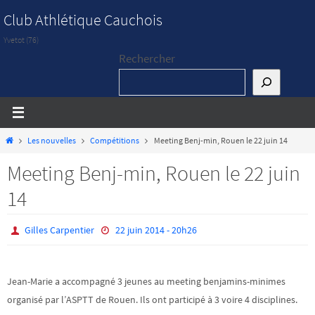
Passer
Club Athlétique Cauchois
vers
Yvetot (76)
le
Rechercher
contenu
Home
Les nouvelles
Compétitions
Meeting Benj-min, Rouen le 22 juin 14
Meeting Benj-min, Rouen le 22 juin
14
Gilles Carpentier
22 juin 2014 - 20h26
Jean-Marie a accompagné 3 jeunes au meeting benjamins-minimes
organisé par l’ASPTT de Rouen. Ils ont participé à 3 voire 4 disciplines.