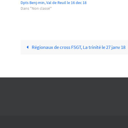
Dpts Benj-min, Val de Reuil le 16 dec 18
Dans "Non classé"
Régionaux de cross FSGT, La trinité le 27 janv 18