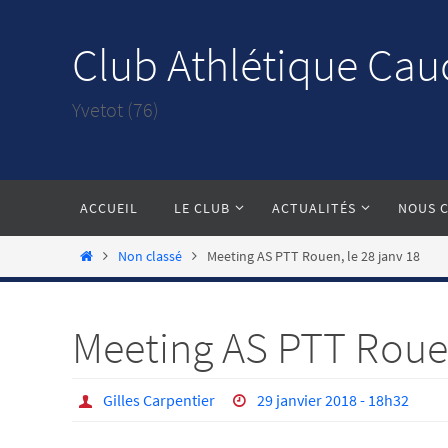
Passer
vers
Club Athlétique Cau
le
contenu
Yvetot (76)
Passer
ACCUEIL
LE CLUB
ACTUALITÉS
NOUS 
vers
le
Home
Non classé
Meeting AS PTT Rouen, le 28 janv 18
contenu
Meeting AS PTT Rouen
Gilles Carpentier
29 janvier 2018 - 18h32