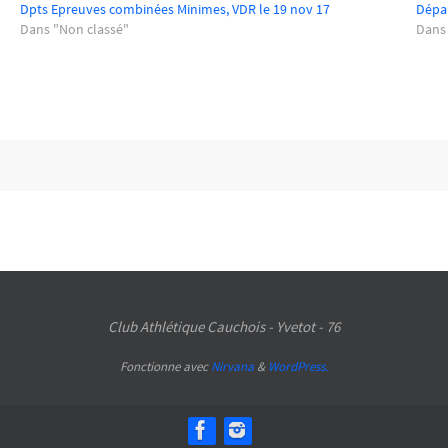
Dpts Epreuves combinées Minimes, VDR le 19 nov 17
Dépar
Dans "Non classé"
Dans
Club Athlétique Cauchois - Yvetot - 76
Fonctionne avec
Nirvana
&
WordPress.