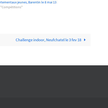
tementaux jeunes, Barentin le 8 mai 13
 "Compétitions"
Challenge indoor, Neufchatel le 3 fev 18