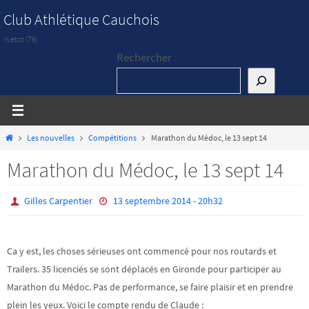
Passer
Club Athlétique Cauchois
vers
Yvetot (76)
le
Rechercher
contenu
Home
Les nouvelles
Compétitions
Marathon du Médoc, le 13 sept 14
Marathon du Médoc, le 13 sept 14
Gilles Carpentier
13 septembre 2014 - 20h32
Ca y est, les choses sérieuses ont commencé pour nos routards et
Trailers. 35 licenciés se sont déplacés en Gironde pour participer au
Marathon du Médoc. Pas de performance, se faire plaisir et en prendre
plein les yeux. Voici le compte rendu de Claude :