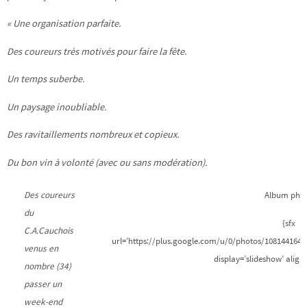
« Une organisation parfaite.
Des coureurs très motivés pour faire la fête.
Un temps suberbe.
Un paysage inoubliable.
Des ravitaillements nombreux et copieux.
Du bon vin à volonté (avec ou sans modération).
Des coureurs
Album pho
du
{sfx
C.A.Cauchois
url=’https://plus.google.com/u/0/photos/108144164
venus en
display=’slideshow’ align=’
nombre (34)
passer un
week-end