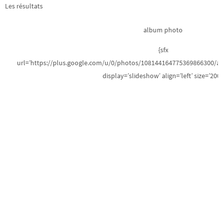
Les résultats
album photo
{sfx
url=’https://plus.google.com/u/0/photos/108144164775369866300/
display=’slideshow’ align=’left’ size=’200′