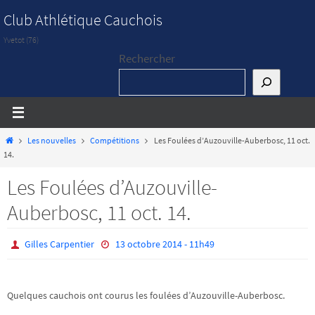
Passer
Club Athlétique Cauchois
vers
Yvetot (76)
le
Rechercher
contenu
Home
Les nouvelles
Compétitions
Les Foulées d’Auzouville-Auberbosc, 11 oct.
14.
Les Foulées d’Auzouville-
Auberbosc, 11 oct. 14.
Gilles Carpentier
13 octobre 2014 - 11h49
Quelques cauchois ont courus les foulées d’Auzouville-Auberbosc.