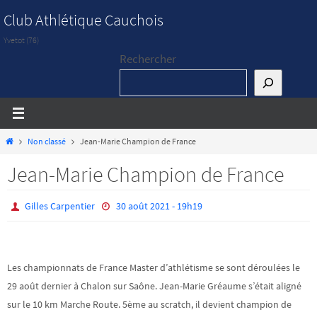
Passer
Club Athlétique Cauchois
vers
Yvetot (76)
le
Rechercher
contenu
Home
Non classé
Jean-Marie Champion de France
Jean-Marie Champion de France
Gilles Carpentier
30 août 2021 - 19h19
Les championnats de France Master d’athlétisme se sont déroulées le
29 août dernier à Chalon sur Saône. Jean-Marie Gréaume s’était aligné
sur le 10 km Marche Route. 5ème au scratch, il devient champion de