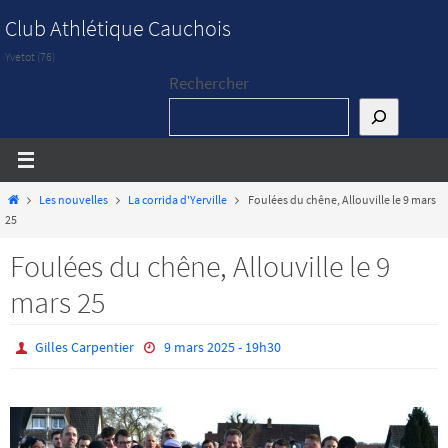
Passer
Club Athlétique Cauchois
vers
Yvetot (76)
le
Rechercher
contenu
Home
Les nouvelles
La corrida d'Yerville
Foulées du chêne, Allouville le 9 mars
25
Foulées du chêne, Allouville le 9
mars 25
Gilles Carpentier
9 mars 2025 - 19h30