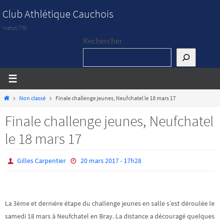
Passer
Club Athlétique Cauchois
vers
Yvetot (76)
le
Rechercher
contenu
Home
Non classé
Finale challenge jeunes, Neufchatel le 18 mars 17
Finale challenge jeunes, Neufchatel
le 18 mars 17
Gilles Carpentier
20 mars 2017 - 17h28
La 3ème et dernière étape du challenge jeunes en salle s’est déroulée le
samedi 18 mars à Neufchatel en Bray. La distance a découragé quelques