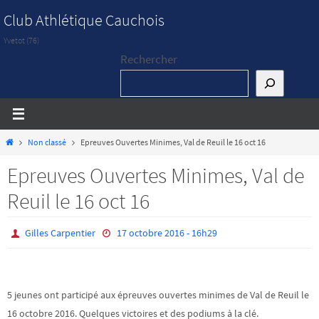
Passer
Club Athlétique Cauchois
vers
Yvetot (76)
le
Rechercher
contenu
Home
Non classé
Epreuves Ouvertes Minimes, Val de Reuil le 16 oct 16
Epreuves Ouvertes Minimes, Val de
Reuil le 16 oct 16
Gilles Carpentier
17 octobre 2016 - 16h29
5 jeunes ont participé aux épreuves ouvertes minimes de Val de Reuil le
16 octobre 2016. Quelques victoires et des podiums à la clé.