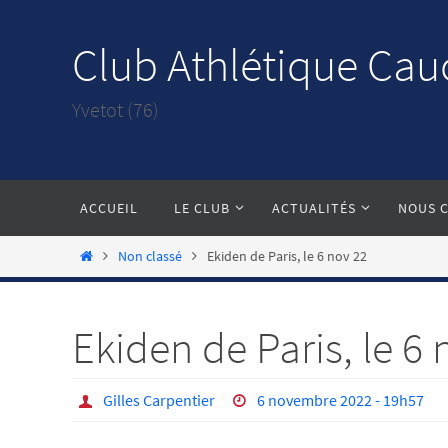
Passer
vers
Club Athlétique Cau
le
contenu
Yvetot (76)
Passer
ACCUEIL
LE CLUB
ACTUALITÉS
NOUS 
vers
le
Home
Non classé
Ekiden de Paris, le 6 nov 22
contenu
Ekiden de Paris, le 6 
Gilles Carpentier
6 novembre 2022 - 19h57