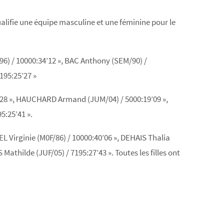
qualifie une équipe masculine et une féminine pour le
6) / 10000:34’12 », BAC Anthony (SEM/90) /
195:25’27 »
6’28 », HAUCHARD Armand (JUM/04) / 5000:19’09 »,
5:25’41 ».
L Virginie (M0F/86) / 10000:40’06 », DEHAIS Thalia
athilde (JUF/05) / 7195:27’43 ». Toutes les filles ont