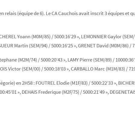
en relais (équipe de 6). Le CA Cauchois avait inscrit 3 équipes et 
BICHEREL Yoann (M0M/85) / 5000:16’29 », LEMONNIER Gaylor (SEM/9
ESUEUR Martin (SEM/94) / 5000:16’25 », GRENET David (M0M/86) / 7
Stephane (M2M/74) / 5000:20’43 », LAMY Pierre (SEM/89) / 10000:3
S Victor (SEM/00) / 5000:18’03 », CARBALLO Marc (M1M/83) / 719
gorie) en 2H58 : FOUTREL Elodie (M1F/83) / 5000:22’33 », BICHERE
00:45’01 », DEHAIS Frederique (M2F/75) / 5000:21’49 », DEGENETAIS M