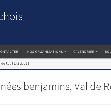
chois
CONTACTER
NOS ORGANISATIONS
CALENDRIER
BO
de Reuil le 2 dec 18
ées benjamins, Val de Reu