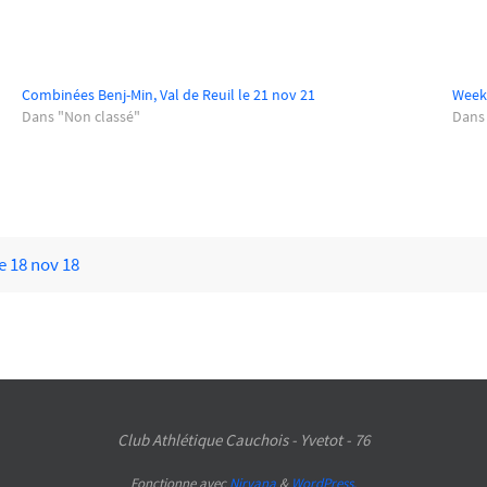
Combinées Benj-Min, Val de Reuil le 21 nov 21
Week-
Dans "Non classé"
Dans
e 18 nov 18
Club Athlétique Cauchois - Yvetot - 76
Fonctionne avec
Nirvana
&
WordPress.