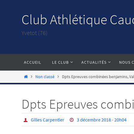
Passer
vers
Club Athlétique Cau
le
contenu
Yvetot (76)
Passer
ACCUEIL
LE CLUB
ACTUALITÉS
NOUS 
vers
le
Home
Non classé
Dpts Epreuves combinées benjamins, Val 
contenu
Dpts Epreuves combin
Gilles Carpentier
3 décembre 2018 - 20h04