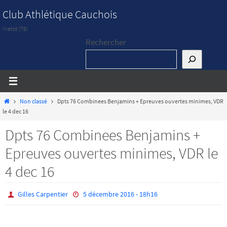
Passer
Club Athlétique Cauchois
vers
Yvetot (76)
le
Rechercher
contenu
Home
Non classé
Dpts 76 Combinees Benjamins + Epreuves ouvertes minimes, VDR
le 4 dec 16
Dpts 76 Combinees Benjamins +
Epreuves ouvertes minimes, VDR le
4 dec 16
Gilles Carpentier
5 décembre 2016 - 18h16