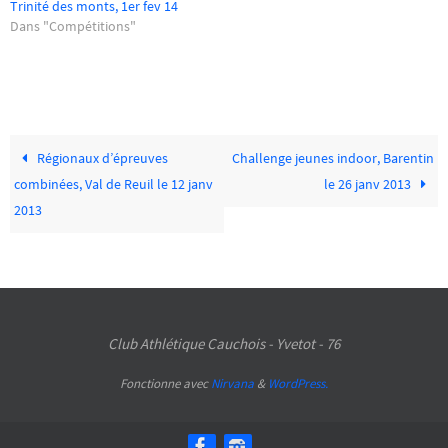
Trinité des monts, 1er fev 14
Dans "Compétitions"
Régionaux d’épreuves
Challenge jeunes indoor, Barentin
combinées, Val de Reuil le 12 janv
le 26 janv 2013
2013
Club Athlétique Cauchois - Yvetot - 76
Fonctionne avec
Nirvana
&
WordPress.