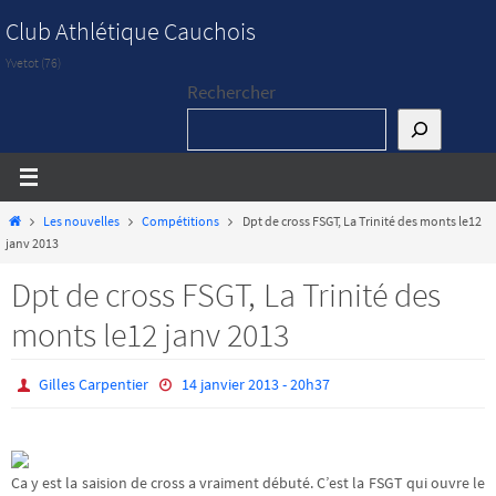
Passer
Club Athlétique Cauchois
vers
Yvetot (76)
le
Rechercher
contenu
Home
Les nouvelles
Compétitions
Dpt de cross FSGT, La Trinité des monts le12
janv 2013
Dpt de cross FSGT, La Trinité des
monts le12 janv 2013
Gilles Carpentier
14 janvier 2013 - 20h37
Ca y est la saision de cross a vraiment débuté. C’est la FSGT qui ouvre le