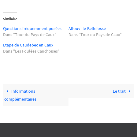
Similaire
Questions fréquemment posées
Allouville-Bellefosse
Dans "Tour du Pays de Caux"
Dans "Tour du Pays de Caux"
Etape de Caudebec en Caux
Dans "Les Foulées Cauchoises"
Informations
Le trait
complémentaires