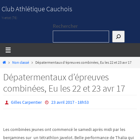
Passer
Club Athlétique Cauchois
vers
Yvetot (76)
le
Rechercher
contenu
Home
Non classé
Dépatermentaux d’épreuves combinées, Eu les 22 et 23 avr 17
Dépatermentaux d’épreuves
combinées, Eu les 22 et 23 avr 17
Gilles Carpentier
23 avril 2017 - 18h53
Les combinées jeunes ont commencé le samedi après midi par les
benjamines sur un tétrathlon javelot. Belle performance de Thalia qui