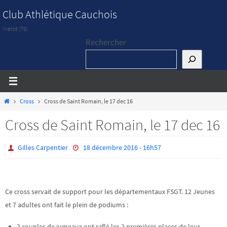
Passer
Club Athlétique Cauchois
vers
Yvetot (76)
le
Rechercher
contenu
Home
Cross
Cross de Saint Romain, le 17 dec 16
Cross de Saint Romain, le 17 dec 16
Gilles Carpentier
18 décembre 2016 - 16h57
Ce cross servait de support pour les départementaux FSGT. 12 Jeunes
et 7 adultes ont fait le plein de podiums :
2 couples de jumeaux ont raflé les 2 premières places de leur