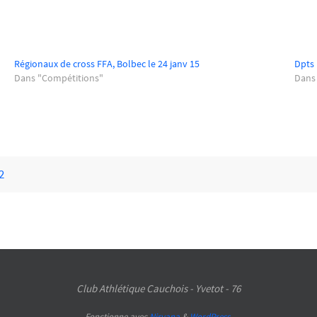
Régionaux de cross FFA, Bolbec le 24 janv 15
Dpts 
Dans "Compétitions"
Dans
2
Club Athlétique Cauchois - Yvetot - 76
Fonctionne avec
Nirvana
&
WordPress.