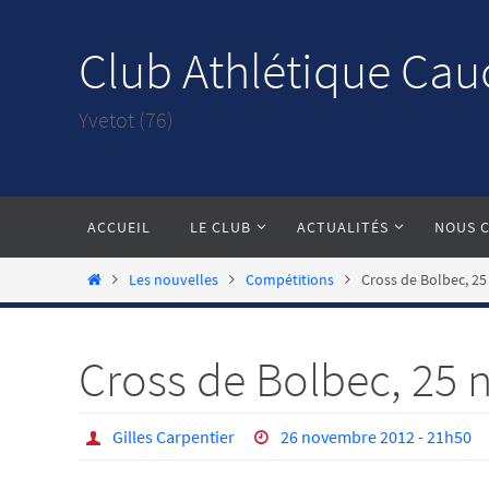
Passer
vers
Club Athlétique Cau
le
contenu
Yvetot (76)
Passer
ACCUEIL
LE CLUB
ACTUALITÉS
NOUS 
vers
le
Home
Les nouvelles
Compétitions
Cross de Bolbec, 25
contenu
Cross de Bolbec, 25 
Gilles Carpentier
26 novembre 2012 - 21h50