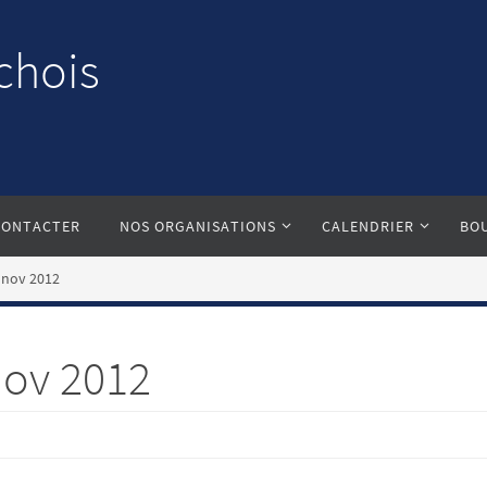
chois
CONTACTER
NOS ORGANISATIONS
CALENDRIER
BO
 nov 2012
nov 2012