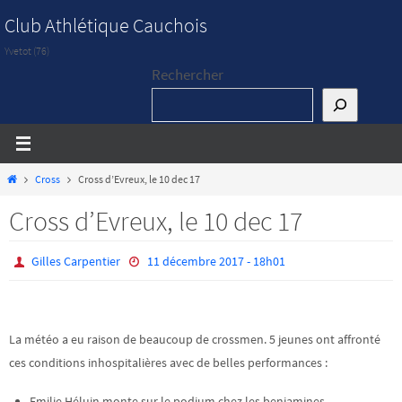
Passer
Club Athlétique Cauchois
vers
Yvetot (76)
le
Rechercher
contenu
Home
Cross
Cross d’Evreux, le 10 dec 17
Cross d’Evreux, le 10 dec 17
Gilles Carpentier
11 décembre 2017 - 18h01
La météo a eu raison de beaucoup de crossmen. 5 jeunes ont affronté
ces conditions inhospitalières avec de belles performances :
Emilie Héluin monte sur le podium chez les benjamines