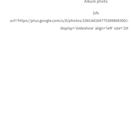
Album photo
{sfx
url=’https://plus.google.com/u/0/photos/108144164775369866300/
display=’slideshow’ align=’left’ size=’200′