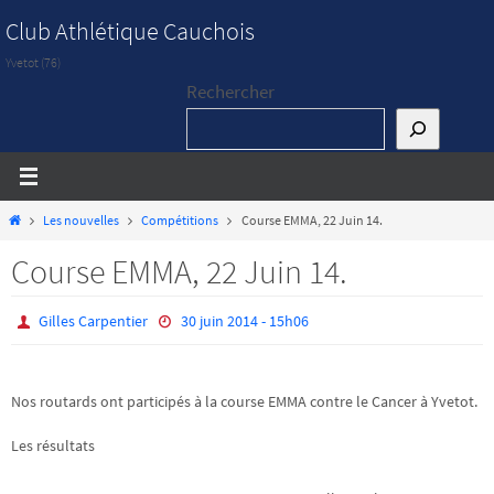
Passer
Club Athlétique Cauchois
vers
Yvetot (76)
le
Rechercher
contenu
Home
Les nouvelles
Compétitions
Course EMMA, 22 Juin 14.
Course EMMA, 22 Juin 14.
Gilles Carpentier
30 juin 2014 - 15h06
Nos routards ont participés à la course EMMA contre le Cancer à Yvetot.
Les résultats