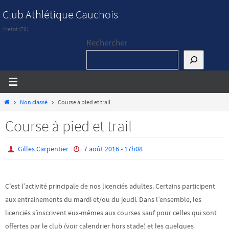
Passer
Club Athlétique Cauchois
vers
Yvetot (76)
le
Rechercher
contenu
Home
Non classé
Course à pied et trail
Course à pied et trail
Gilles Carpentier
7 août 2016 - 17h08
C’est l’activité principale de nos licenciés adultes. Certains participent
aux entrainements du mardi et/ou du jeudi. Dans l’ensemble, les
licenciés s’inscrivent eux-mêmes aux courses sauf pour celles qui sont
offertes par le club (voir calendrier hors stade) et les quelques