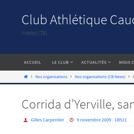
Passer
vers
Club Athlétique Cau
le
contenu
Yvetot (76)
Passer
ACCUEIL
LE CLUB
ACTUALITÉS
NOUS 
vers
le
Home
Nos organisations
Nos organisations (CB News)
contenu
Corrida d’Yerville, sa
Gilles Carpentier
9 novembre 2009 - 18h21