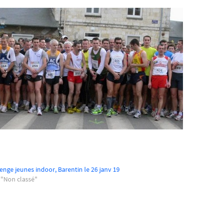
enge jeunes indoor, Barentin le 26 janv 19
 "Non classé"