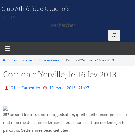
Passer
Club Athlétique Cauchois
vers
Yvetot (76)
le
Rechercher
contenu
Home
Les nouvelles
Compétitions
Corrida d’Yerville, le 16 fev 2013
Corrida d’Yerville, le 16 fev 2013
Gilles Carpentier
18 février 2013 - 21h27
357 se sont inscrits à notre organisation, quelle belle récompense ! Le
matin même de l’année dernière, nous étions en train de déneiger le
parcours. Cette année beau ciel bleu !