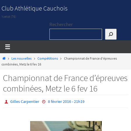
Passer
Club Athlétique Cauchois
vers
Yvetot (76)
le
Rechercher
contenu
Home
Les nouvelles
Compétitions
Championnat de France d’épreuves
combinées, Metz le 6 fev 16
Championnat de France d’épreuves
combinées, Metz le 6 fev 16
Gilles Carpentier
8 février 2016 - 21h19