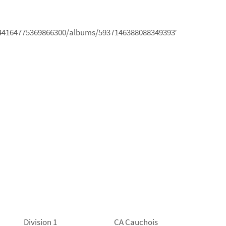
8144164775369866300/albums/5937146388088349393′
Division 1
CA Cauchois