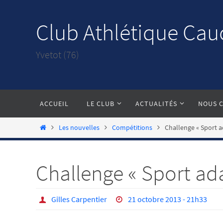
Passer
vers
Club Athlétique Cau
le
contenu
Yvetot (76)
Passer
ACCUEIL
LE CLUB
ACTUALITÉS
NOUS 
vers
le
Home
Les nouvelles
Compétitions
Challenge « Sport a
contenu
Challenge « Sport ada
Gilles Carpentier
21 octobre 2013 - 21h33