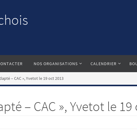
chois
CONTACTER
NOS ORGANISATIONS
CALENDRIER
BO
dapté – CAC », Yvetot le 19 oct 2013
pté – CAC », Yvetot le 19