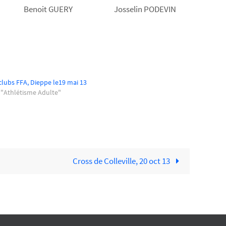
Benoit GUERY
Josselin PODEVIN
clubs FFA, Dieppe le19 mai 13
"Athlétisme Adulte"
Cross de Colleville, 20 oct 13