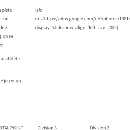
 piste
{sfx
t, un
url=’https://plus.google.com/u/0/photos/10
de 3
display=’slideshow’ align=’left’ size=’200′}
gion se
ée.
un athlète
e jeu et un
OTAL POINT
Division 3
Division 2